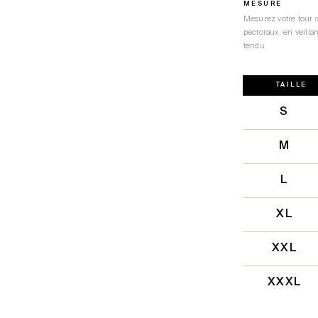
MESURE
Mesurez votre tour 
pectoraux, en veillan
tendu.
TAILLE
S
M
L
XL
XXL
XXXL