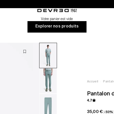
nt
Devred 1902
Votre panier est vide
Explorer nos produits
·
Accueil
Pantal
Pantalon d
4.7
Prix de vente
35,00 €
-50%