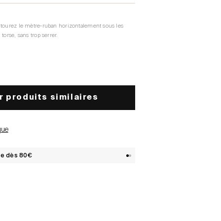
ntourez le mètre-ruban horizontalement sous les
torse, sans trop serrer.
r produits similaires
que
te dès 80€
1
2