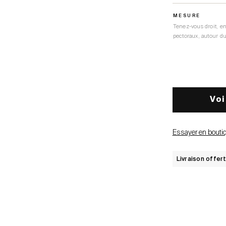
MESURE
Tenez-vous droit, e
pectoraux, autour du 
Voi
Essayer en bouti
Livraison offer