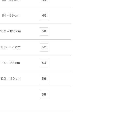
46
94 – 99 cm
94 – 97 cm
48
100 – 105 cm
98 – 101 cm
50
106 – 113 cm
102 – 105 cm
52
114 – 122 cm
106 – 109 cm
54
123 – 130 cm
110 – 113 cm
56
114 – 117 cm
58