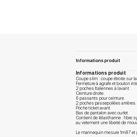
Informations produit
Informations produit
Coupe slim : coupe étroite sur l
Fermeture à agrafe et bouton int
2 poches Italiennes à lavant.
Ceinture droite.
6 passants pour ceinture.
2 poches passepoilées arrières.
Poche ticket avant.
Bas de pantalon avec ourlet.
Contient de lélasthanne : fibre s
au vetement une liberté de mo
Le mannequin mesure 1m87 et p