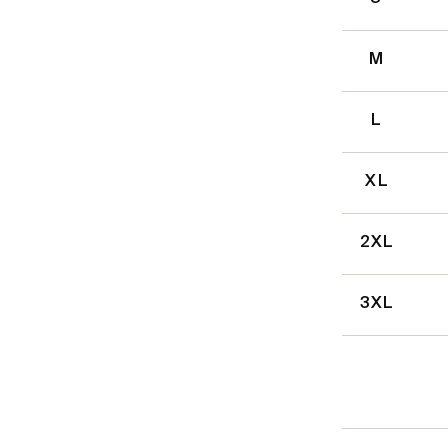
M
L
XL
2XL
3XL