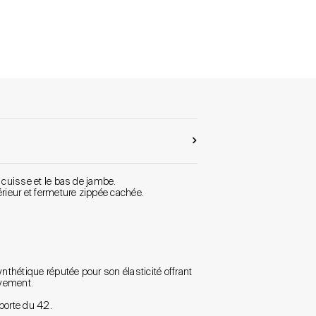
a cuisse et le bas de jambe.
érieur et fermeture zippée cachée.
ynthétique réputée pour son élasticité offrant
uvement.
orte du 42.