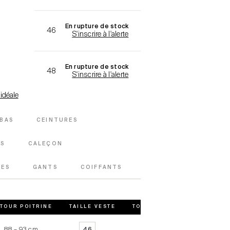
En rupture de stock
46
S'inscrire à l'alerte
En rupture de stock
48
S'inscrire à l'alerte
 idéale
BAS
CEINTURES
ES
CALEÇON
TES
GANTS
COIFFANTS
TOUR POITRINE
TAILLE VESTE
TOUR POITRINE VESTE
88 – 93 cm
90 – 93 cm