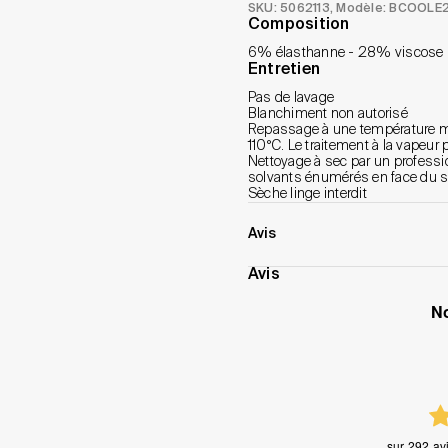
SKU: 5062113
, Modèle: BCOOLE
Composition
6% élasthanne - 28% viscose 
Entretien
Pas de lavage
Blanchiment non autorisé
Repassage à une température ma
110°C. Le traitement à la vapeu
Nettoyage à sec par un professio
solvants énumérés en face du s
Sèche linge interdit
Avis
Avis
N
sur
292 avi