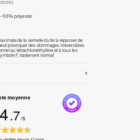
252062
- 66% polyester
ximale de la semelle du fer à repasser de
r peut provoquer des dommages irréversibles
nnel au tétrachloroéthylène et à tous les
ymbole F, traitement normal
ote moyenne
4
.7
/5
s vérifiés
depuis 17 mois