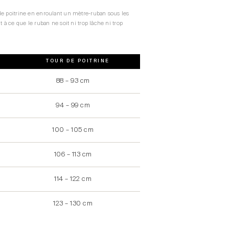
de poitrine en enroulant un mètre-ruban sous les
t à ce que le ruban ne soit ni trop lâche ni trop
TOUR DE POITRINE
88 – 93 cm
94 – 99 cm
100 – 105 cm
106 – 113 cm
114 – 122 cm
123 – 130 cm