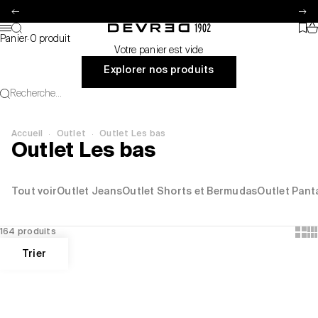
Passer au contenu
Précédent
Su
Pa
Recherche
Favo
Devred 1902
Menu
Panier
·
0 produit
Votre panier est vide
Explorer nos produits
Recherche...
·
·
Accueil
Outlet
Outlet Les bas
Outlet Les bas
Tout voir
Outlet Jeans
Outlet Shorts et Bermudas
Outlet Panta
Show
Sh
164 produits
Trier