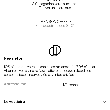
MAGASINS
319 magasins vous attendent
Trouver une boutique
LIVRAISON OFFERTE
En magasin ou dès 80€*
Aller à l'élément 1
Aller à l'élément 2
Aller à l'élément 3
Aller à l'élément 4
Newsletter
10€ offerts sur votre prochaine commande dès 70€ d’achat
Abonnez-vous à notre Newsletter pour recevoir des offres
personnalisées, nouveautés et ventes privées.
Adresse mail
M'abonner
Le vestiaire