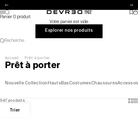
Passer au contenu
Précédent
Su
Pa
Recherche
Favo
Devred 1902
Menu
Panier
·
0 produit
Votre panier est vide
Explorer nos produits
Recherche...
·
Accueil
Prêt à porter
Prêt à porter
Nouvelle Collection
Hauts
Bas
Costumes
Chaussures
Accessoi
Show
Sh
547 produits
Trier