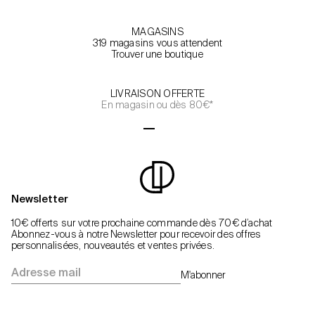
MAGASINS
319 magasins vous attendent
Trouver une boutique
LIVRAISON OFFERTE
En magasin ou dès 80€*
Aller à l'élément 1
Aller à l'élément 2
Aller à l'élément 3
Aller à l'élément 4
Newsletter
10€ offerts sur votre prochaine commande dès 70€ d’achat
Abonnez-vous à notre Newsletter pour recevoir des offres
personnalisées, nouveautés et ventes privées.
Adresse mail
M'abonner