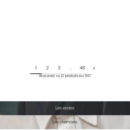
Chino en coton mélangé
Prix de vente
49,99 €
+7
1
2
3
…
46
Vous avez vu 12 produits sur 547
Les vestes
Les chemises