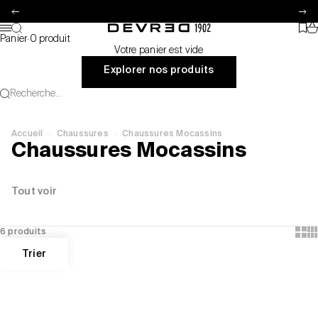
Passer au contenu
Précédent
Su
Pa
Recherche
Favo
Devred 1902
Menu
Panier
·
0 produit
Votre panier est vide
Explorer nos produits
Recherche...
·
·
Accueil
Chaussures
Chaussures Mocassins
Chaussures Mocassins
Tout voir
Show
Sh
6 produits
Trier