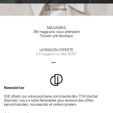
Les chemises
MAGASINS
319 magasins vous attendent
Trouver une boutique
LIVRAISON OFFERTE
En magasin ou dès 80€*
Aller à l'élément 1
Aller à l'élément 2
Aller à l'élément 3
Aller à l'élément 4
Newsletter
10€ offerts sur votre prochaine commande dès 70€ d’achat
Abonnez-vous à notre Newsletter pour recevoir des offres
personnalisées, nouveautés et ventes privées.