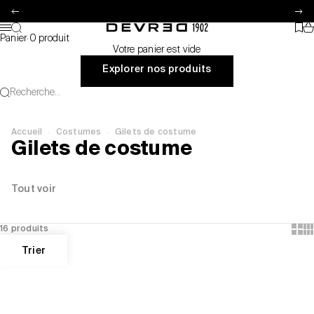
Passer au contenu
Précédent
Su
Pa
Recherche
Favo
Devred 1902
Menu
Panier
·
0 produit
Votre panier est vide
Explorer nos produits
Recherche...
·
·
Accueil
Costumes
Gilets de costume
Gilets de costume
Tout voir
Show
Sh
16 produits
Trier