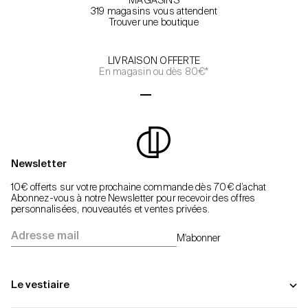
MAGASINS
319 magasins vous attendent
Trouver une boutique
LIVRAISON OFFERTE
En magasin ou dès 80€*
Aller à l'élément 1
Aller à l'élément 2
Aller à l'élément 3
Aller à l'élément 4
Newsletter
10€ offerts sur votre prochaine commande dès 70€ d’achat
Abonnez-vous à notre Newsletter pour recevoir des offres
personnalisées, nouveautés et ventes privées.
Adresse mail
M'abonner
Le vestiaire