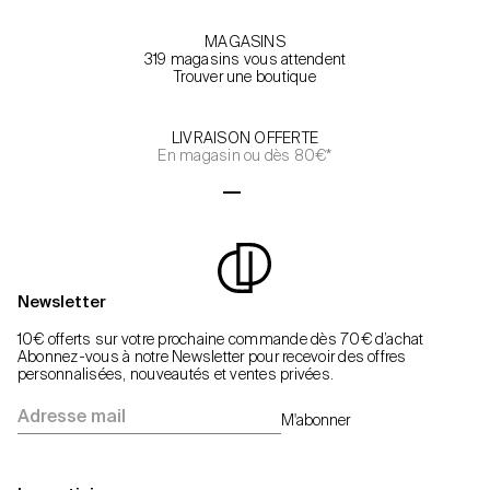
MAGASINS
319 magasins vous attendent
Trouver une boutique
LIVRAISON OFFERTE
En magasin ou dès 80€*
Aller à l'élément 1
Aller à l'élément 2
Aller à l'élément 3
Aller à l'élément 4
Newsletter
10€ offerts sur votre prochaine commande dès 70€ d’achat
Abonnez-vous à notre Newsletter pour recevoir des offres
personnalisées, nouveautés et ventes privées.
Adresse mail
M'abonner