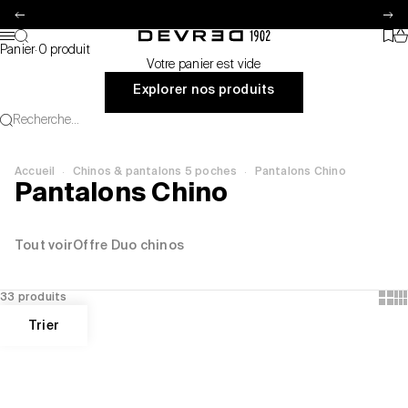
Passer au contenu
Précédent
Su
Pa
Recherche
Favo
Devred 1902
Menu
Panier
·
0 produit
Votre panier est vide
Explorer nos produits
Recherche...
·
·
Accueil
Chinos & pantalons 5 poches
Pantalons Chino
Pantalons Chino
Tout voir
Offre Duo chinos
Show
Sh
33 produits
Trier