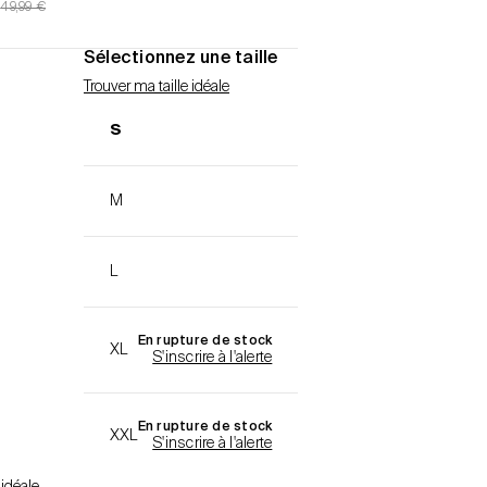
Prix normal
49,99 €
Sélectionnez une taille
Trouver ma taille idéale
S
M
L
En rupture de stock
XL
S'inscrire à l'alerte
En rupture de stock
XXL
S'inscrire à l'alerte