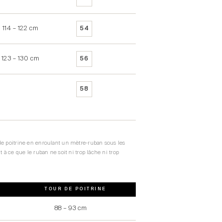
114 – 122 cm
106 – 109 cm
54
123 – 130 cm
110 – 113 cm
56
114 – 117 cm
58
de poitrine en enroulant un mètre-ruban sous les
t à ce que le ruban ne soit ni trop lâche ni trop
TOUR DE POITRINE
88 – 93 cm