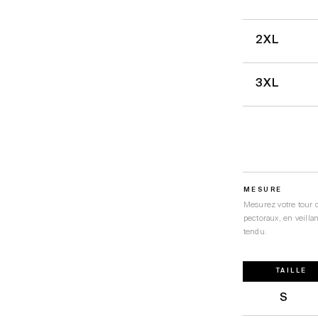
2XL
3XL
MESURE
Mesurez votre tour 
pectoraux, en veillan
tendu.
TAILLE
S