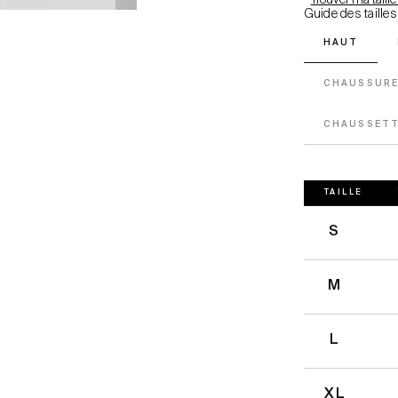
Trouver ma taille
Guide des tailles
HAUT
CHAUSSUR
CHAUSSET
TAILLE
S
M
L
XL