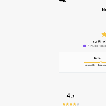
Avis
N
sur
51 avi
71% de nos c
Taille
Trop petite
Trop gr
4
/5