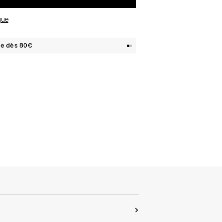
que
te dès 80€
1
2