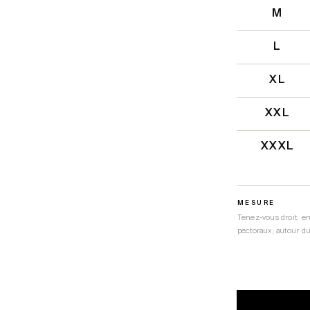
M
L
XL
XXL
XXXL
MESURE
Tenez-vous droit, e
pectoraux, autour du 