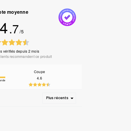
ote moyenne
4
.7
/5
s vérifiés
depuis 2 mois
lients recommandent ce produit
Coupe
4.6
ande
Plus récents