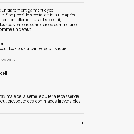
un traitement garment dyed.
e. Son procédé spécial de teinture après
ntentionnellement usé. De ce fait,
uleur doivent être considérées comme une
 comme un défaut.
ert.
our look plus urbain et sophistiqué.
EE262165
cell
ximale de la semelle du fer à repasser de
r peut provoquer des dommages irréversibles