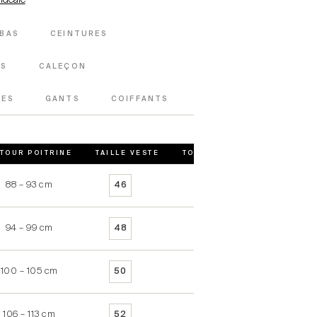
 idéale
BAS
CEINTURES
ES
CALEÇON
TES
GANTS
COIFFANTS
TOUR POITRINE
TAILLE VESTE
TOUR POITRINE VESTE
88 – 93 cm
90 – 93 cm
46
94 – 99 cm
94 – 97 cm
48
100 – 105 cm
98 – 101 cm
50
106 – 113 cm
102 – 105 cm
52