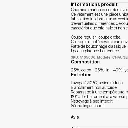
Informations produit
Chemise manches courtes avec 
Ce vêtement est une pièce uniqu
fabrication lui donne un aspect i
d’éventuelles différences de co
caractéristique originale et non
Coupe regular : coupe droite.
Col requin : col à revers cran ouv
Patte de boutonnage classique, p
1 poche plaquée boutonnée.
SKU: 5165086
, Modèle: CHAUN
Composition
25% coton - 26% lin - 49% lyo
Entretien
Lavage à 30°C, action réduite
Blanchiment non autorisé
Repassage à une température ma
110°C. Le traitement à la vapeu
Nettoyage à sec interdit
Sèche linge interdit
Avis