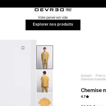
nt
Devred 1902
Votre panier est vide
Explorer nos produits
·
Accueil
Prêt à
Chemise manches
Chemise m
4.7