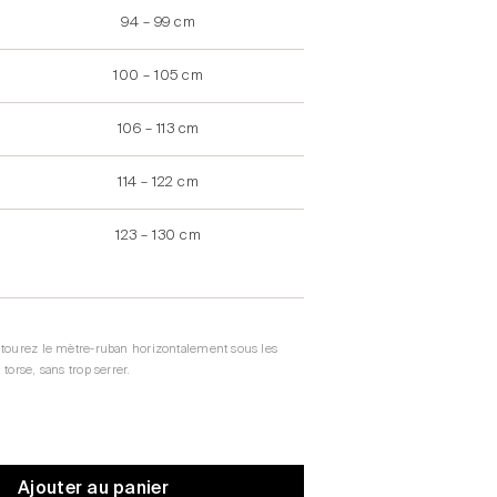
94 – 99 cm
100 – 105 cm
106 – 113 cm
114 – 122 cm
123 – 130 cm
ntourez le mètre-ruban horizontalement sous les
torse, sans trop serrer.
Ajouter au panier