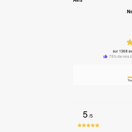
Avis
N
sur
1368 av
75% de nos c
Tro
5
/5