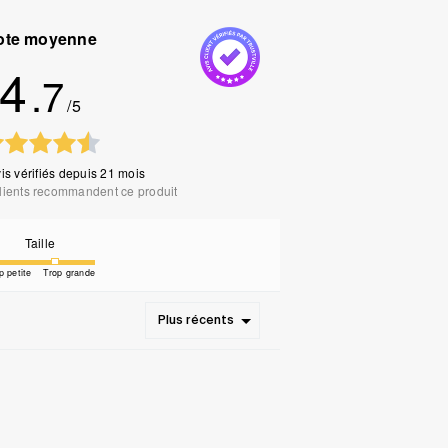
ote moyenne
4
.7
/5
is vérifiés
depuis 21 mois
lients recommandent ce produit
Taille
p petite
Trop grande
Plus récents