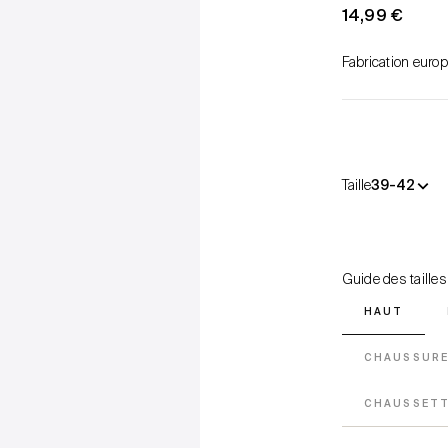
Prix de vente
14,99 €
Fabrication euro
Taille
39-42
Guide des tailles
HAUT
CHAUSSUR
CHAUSSET