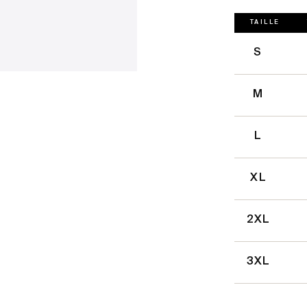
TAILLE
S
M
L
XL
2XL
3XL