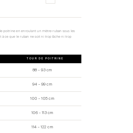
de poitrine en enroulant un mètre-ruban sous les
t à ce que le ruban ne soit ni trop lâche ni trop
TOUR DE POITRINE
88 – 93 cm
94 – 99 cm
100 – 105 cm
106 – 113 cm
114 – 122 cm