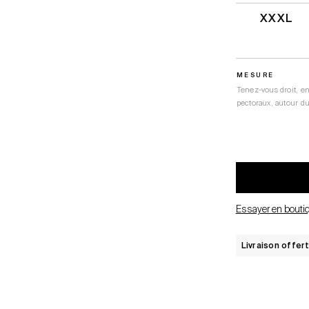
XXXL
MESURE
Tenez-vous droit, e
pectoraux, autour du 
Essayer en bouti
Livraison offer