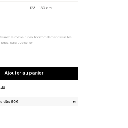
123 – 130 cm
ntourez le mètre-ruban horizontalement sous les
torse, sans trop serrer.
Ajouter au panier
que
te dès 80€
1
2