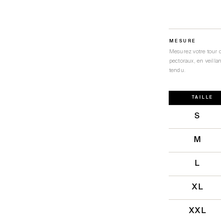
MESURE
Mesurez votre tour 
pectoraux, en veillan
tendu.
TAILLE
S
M
L
XL
XXL