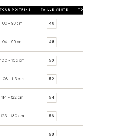
TOUR POITRINE
TAILLE VESTE
TOUR POITRINE VESTE
88 – 93 cm
90 – 93 cm
46
94 – 99 cm
94 – 97 cm
48
100 – 105 cm
98 – 101 cm
50
106 – 113 cm
102 – 105 cm
52
114 – 122 cm
106 – 109 cm
54
123 – 130 cm
110 – 113 cm
56
114 – 117 cm
58