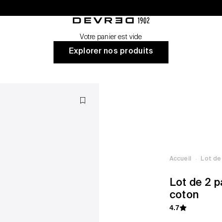
nt
Devred 1902
Votre panier est vide
Explorer nos produits
·
Accueil
Lot de
Lot de 2 p
coton
4.7