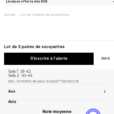
Livraison offerte dès 80€
·
Accueil
Lot de 3 paires de socquettes
Lot de 3 paires de socquettes
Informations produit
S'inscrire à l'alerte
Prix de 
Informations produit
7,00 €
Contient majoritairement du coton.
Tissage : jacquard.
Taille 1 : 39-42.
Taille 2 : 43-46.
SKU: 4235058
, Modèle: SOQUETTEE262235
Avis
Avis
Note moyenne