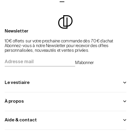
Aller à l'élément 1
Aller à l'élément 2
Aller à l'élément 3
Aller à l'élément 4
Newsletter
10€ offerts sur votre prochaine commande dès 70€ d’achat
Abonnez-vous à notre Newsletter pour recevoir des offres
personnalisées, nouveautés et ventes privées.
Adresse mail
M'abonner
Le vestiaire
À propos
Aide & contact