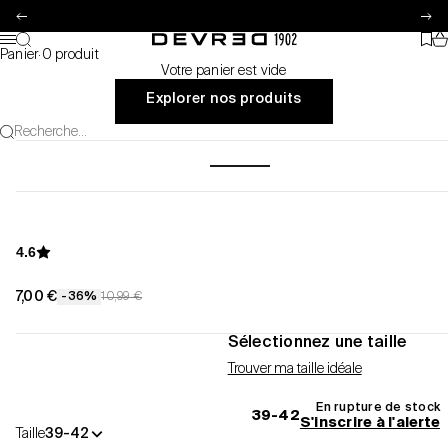
Passer au contenu
Précédent
Su
Pa
Recherche
Favo
Devred 1902
Menu
Panier
·
0 produit
Votre panier est vide
Explorer nos produits
Recherche...
4.6
Prix de vente
7,00 €
Prix normal
-36%
10,99 €
Sélectionnez une taille
Trouver ma taille idéale
En rupture de stock
39-42
S'inscrire à l'alerte
Taille
39-42