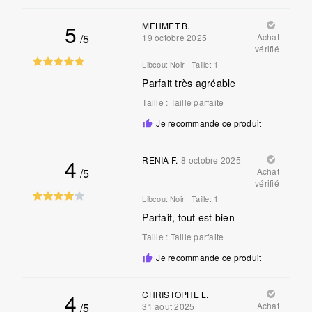
5
MEHMET B.
/5
Achat
19 octobre 2025
vérifié
Libcou:
Noir
Taille:
1
Parfait très agréable
Taille
:
Taille parfaite
Je recommande ce produit
4
RENIA F.
8 octobre 2025
/5
Achat
vérifié
Libcou:
Noir
Taille:
1
Parfait, tout est bien
Taille
:
Taille parfaite
Je recommande ce produit
4
CHRISTOPHE L.
/5
Achat
31 août 2025