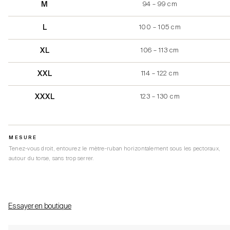
M
94 – 99 cm
L
100 – 105 cm
XL
106 – 113 cm
XXL
114 – 122 cm
XXXL
123 – 130 cm
MESURE
Tenez-vous droit, entourez le mètre-ruban horizontalement sous les pectoraux,
autour du torse, sans trop serrer.
Essayer en boutique