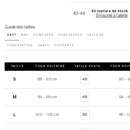
En rupture de stock
43-46
S'inscrire à l'alerte
Guide des tailles
HAUT
BAS
CEINTURES
CHAUSSURES
CALEÇON
CHAUSSETTES
GANTS
COIFFANTS
TAILLE
TOUR POITRINE
TAILLE VESTE
TOUR POI
S
88 – 93 cm
90 – 
46
M
94 – 99 cm
94 – 
48
L
100 – 105 cm
98 – 1
50