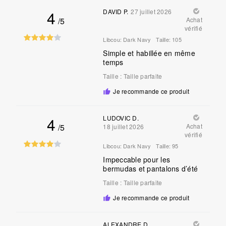
4
DAVID P.
27 juillet 2026
/5
Achat
vérifié
Libcou:
Dark Navy
Taille:
105
Simple et habillée en même
temps
Taille
:
Taille parfaite
Je recommande ce produit
4
LUDOVIC D.
/5
Achat
18 juillet 2026
vérifié
Libcou:
Dark Navy
Taille:
95
Impeccable pour les
bermudas et pantalons d’été
Taille
:
Taille parfaite
Je recommande ce produit
ALEXANDRE D.