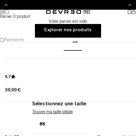
Passer au contenu
Précédent
Su
Pa
Recherche
Favo
Devred 1902
Menu
Panier
·
0 produit
Votre panier est vide
Explorer nos produits
Recherche...
Aller à l'élément 1
Aller à l'élément 2
4.7
Prix de vente
39,99 €
Sélectionnez une taille
Trouver ma taille idéale
85