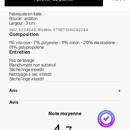
Ceinture tressée qui s'adapte à toutes les silhouettes.
Confectionnée en cuir/tissu.
Fabriquée en Italie.
Boucle : ardillon.
Largeur : 3 cm.
SKU: 5234048
, Modèle: STRETCHH262234
Composition
1% viscose - 7% polyester - 11% coton - 20% élastodiène -
61% polypropylène
Entretien
Pas de lavage
Blanchiment non autorisé
Sèche linge interdit
Nettoyage à sec interdit
Sèche linge interdit
Avis
Avis
Note moyenne
4
.7