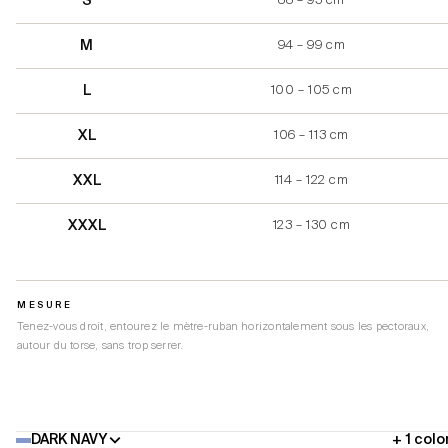
S
88 – 93 cm
M
94 – 99 cm
L
100 – 105 cm
XL
106 – 113 cm
XXL
114 – 122 cm
XXXL
123 – 130 cm
MESURE
Tenez-vous droit, entourez le mètre-ruban horizontalement sous les pectoraux,
autour du torse, sans trop serrer.
DARK NAVY
+ 1 colo