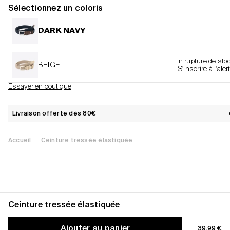
Sélectionnez un coloris
DARK NAVY
En rupture de sto
BEIGE
S'inscrire à l'aler
Essayer en boutique
Livraison offerte dès 80€
·
Accueil
Ceinture tressée élastiquée
Ceinture tressée élastiquée
Informations produit
Ajouter au panier
Prix de ve
Informations produit
39,99 €