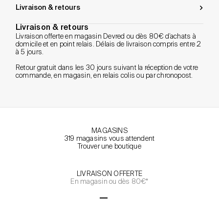
Livraison & retours
Livraison & retours
Livraison offerte en magasin Devred ou dès 80€ d’achats à
domicile et en point relais. Délais de livraison compris entre 2
à 5 jours.
Retour gratuit dans les 30 jours suivant la réception de votre
commande, en magasin, en relais colis ou par chronopost.
MAGASINS
319 magasins vous attendent
Trouver une boutique
LIVRAISON OFFERTE
En magasin ou dès 80€*
Aller à l'élément 1
Aller à l'élément 2
Aller à l'élément 3
Aller à l'élément 4