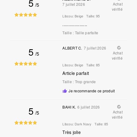
5
/5
Achat
7 juillet 2026
vérifié
Libcou:
Beige
Taille:
95
...................
Taille
:
Taille parfaite
5
ALBERT C.
7 juillet 2026
/5
Achat
vérifié
Libcou:
Beige
Taille:
85
Article parfait
Taille
:
Trop grande
Je recommande ce produit
5
BAHI K.
6 juillet 2026
/5
Achat
vérifié
Libcou:
Dark Navy
Taille:
85
Très jolie