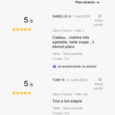
Plus récents
5
ISABELLE H.
1 août 2026
/5
Achat
vérifié
Libcou:
Naturel
Taille:
L
Cadeau , matière très
agréable, belle coupe , il
devrait plaire
Taille
:
Taille parfaite
Coupe
: 5
/5
Je recommande ce produit
5
TONY R.
21 juillet 2026
/5
Achat
vérifié
Libcou:
Naturel
Taille:
XXL
Tout à fait adapté
Taille
:
Taille parfaite
Coupe
: 5
/5