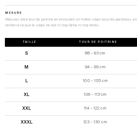
MESURE
Mesurez votre tour de poitrine en enroulant un mètre-ruban sous les pectoraux, en
veillant à ce que le ruban ne soit ni trop lâche ni trop tendu.
TAILLE
TOUR DE POITRINE
S
88 – 93 cm
M
94 – 99 cm
L
100 – 105 cm
XL
106 – 113 cm
XXL
114 – 122 cm
XXXL
123 – 130 cm