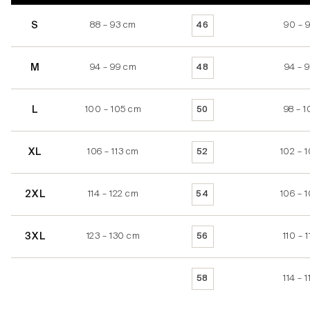
S
88 – 93 cm
90 – 
46
M
94 – 99 cm
94 – 
48
L
100 – 105 cm
98 – 1
50
XL
106 – 113 cm
102 – 
52
2XL
114 – 122 cm
106 – 
54
3XL
123 – 130 cm
110 – 
56
114 – 
58