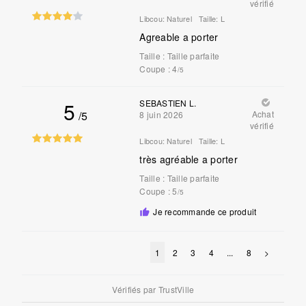
vérifié
Libcou:
Naturel
Taille:
L
Agreable a porter
Taille
:
Taille parfaite
Coupe
: 4
/5
5
SEBASTIEN L.
/5
Achat
8 juin 2026
vérifié
Libcou:
Naturel
Taille:
L
très agréable a porter
Taille
:
Taille parfaite
Coupe
: 5
/5
Je recommande ce produit
1
2
3
4
...
8
>
Vérifiés par
TrustVille