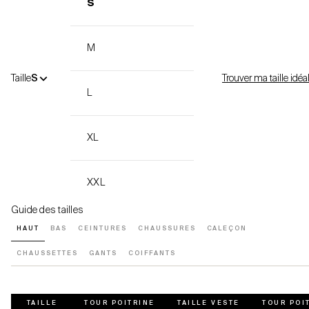
S
M
Taille
S
Trouver ma taille idéa
L
XL
XXL
Guide des tailles
HAUT
BAS
CEINTURES
CHAUSSURES
CALEÇON
CHAUSSETTES
GANTS
COIFFANTS
TAILLE
TOUR POITRINE
TAILLE VESTE
TOUR POI