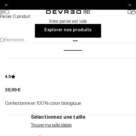
Passer au contenu
Précédent
Su
Pa
Recherche
Favo
Devred 1902
Menu
Panier
·
0 produit
Votre panier est vide
Explorer nos produits
Recherche...
Aller à l'élément 1
Aller à l'élément 2
Aller à l'élément 3
Aller à l'élément 4
Aller à l'élément 5
Aller à l'élément 6
4.5
Prix de vente
39,99 €
Confectionné en 100% coton biologique.
Sélectionnez une taille
Trouver ma taille idéale