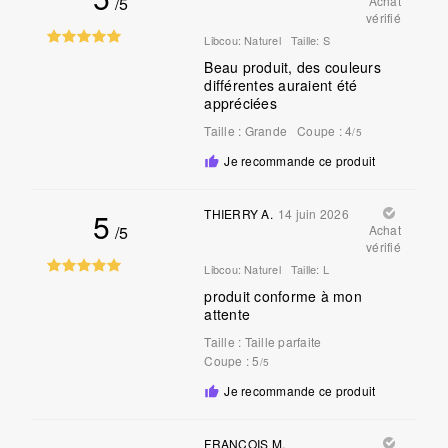
/5
Achat
vérifié
Libcou:
Naturel
Taille:
S
Beau produit, des couleurs
différentes auraient été
appréciées
Taille
:
Grande
Coupe
: 4
/5
Je recommande ce produit
5
THIERRY A.
14 juin 2026
/5
Achat
vérifié
Libcou:
Naturel
Taille:
L
produit conforme à mon
attente
Taille
:
Taille parfaite
Coupe
: 5
/5
Je recommande ce produit
FRANCOIS M.