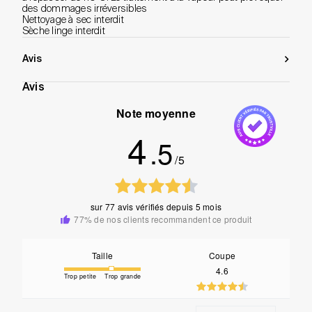
des dommages irréversibles
Nettoyage à sec interdit
Sèche linge interdit
Avis
Avis
Note moyenne
4
.5
/5
sur
77 avis vérifiés
depuis 5 mois
77% de nos clients recommandent ce produit
Taille
Coupe
4.6
Trop petite
Trop grande