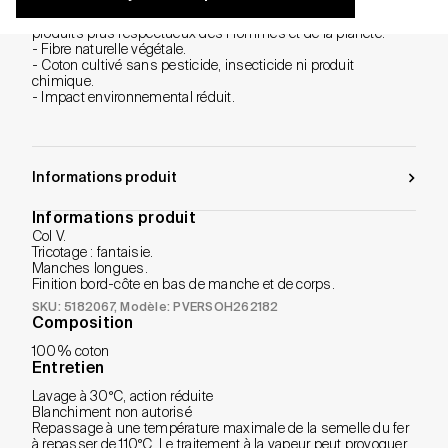
consommation doit évoluer. C'est pourquoi nous œuvrons à
la transformation de nos collections pour vous proposer des
produits plus respectueux des Hommes et de la planète.
- Fibre naturelle végétale.
- Coton cultivé sans pesticide, insecticide ni produit
chimique.
- Impact environnemental réduit.
Informations produit
Informations produit
Col V.
Tricotage : fantaisie.
Manches longues.
Finition bord-côte en bas de manche et de corps.
SKU: 5182067
, Modèle: PVERSOH262182
Composition
100% coton
Entretien
Lavage à 30°C, action réduite
Blanchiment non autorisé
Repassage à une température maximale de la semelle du fer
à repasser de 110°C. Le traitement à la vapeur peut provoquer