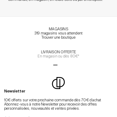
MAGASINS
319 magasins vous attendent
Trouver une boutique
LIVRAISON OFFERTE
En magasin ou dès 80€*
Aller à l'élément 1
Aller à l'élément 2
Aller à l'élément 3
Aller à l'élément 4
Newsletter
10€ offerts sur votre prochaine commande dès 70€ d’achat
Abonnez-vous à notre Newsletter pour recevoir des offres
personnalisées, nouveautés et ventes privées.