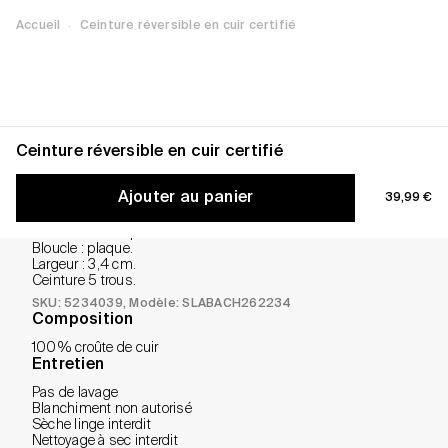
·
Accueil
Ceinture réversible en cuir certifié
Ceinture réversible en cuir certifié
Informations produit
Ajouter au panier
Prix de ve
Informations produit
39,99 €
Confectionnée en cuir certifié LWG.
Fabrication européenne.
Bloucle : plaque.
Largeur : 3,4 cm.
Ceinture 5 trous.
SKU: 5234039
, Modèle: SLABACH262234
Composition
100% croûte de cuir
Entretien
Pas de lavage
Blanchiment non autorisé
Sèche linge interdit
Nettoyage à sec interdit