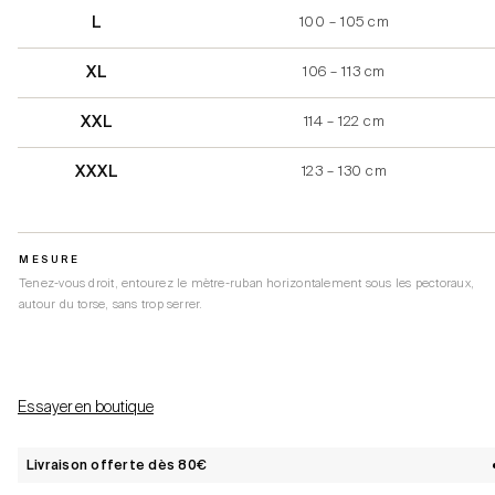
L
100 – 105 cm
XL
106 – 113 cm
XXL
114 – 122 cm
XXXL
123 – 130 cm
MESURE
Tenez-vous droit, entourez le mètre-ruban horizontalement sous les pectoraux,
autour du torse, sans trop serrer.
Essayer en boutique
Livraison offerte dès 80€