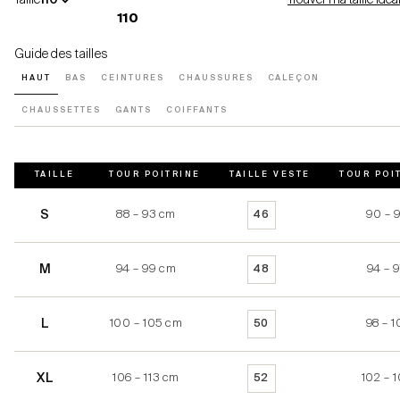
110
Guide des tailles
HAUT
BAS
CEINTURES
CHAUSSURES
CALEÇON
CHAUSSETTES
GANTS
COIFFANTS
TAILLE
TOUR POITRINE
TAILLE VESTE
TOUR POI
S
88 – 93 cm
90 – 
46
M
94 – 99 cm
94 – 
48
L
100 – 105 cm
98 – 1
50
XL
106 – 113 cm
102 – 
52