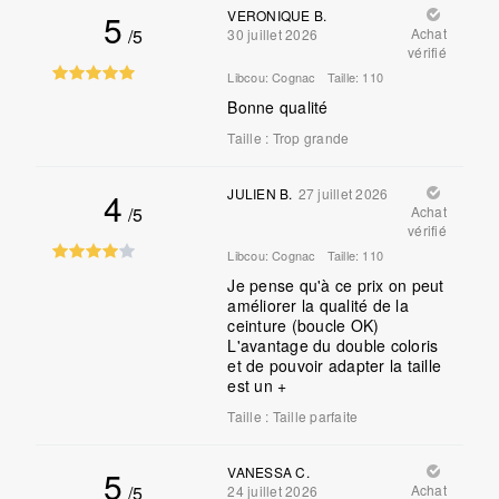
5
VERONIQUE B.
/5
Achat
30 juillet 2026
vérifié
Libcou:
Cognac
Taille:
110
Bonne qualité
Taille
:
Trop grande
4
JULIEN B.
27 juillet 2026
/5
Achat
vérifié
Libcou:
Cognac
Taille:
110
Je pense qu'à ce prix on peut
améliorer la qualité de la
ceinture (boucle OK)
L'avantage du double coloris
et de pouvoir adapter la taille
est un +
Taille
:
Taille parfaite
5
VANESSA C.
/5
Achat
24 juillet 2026