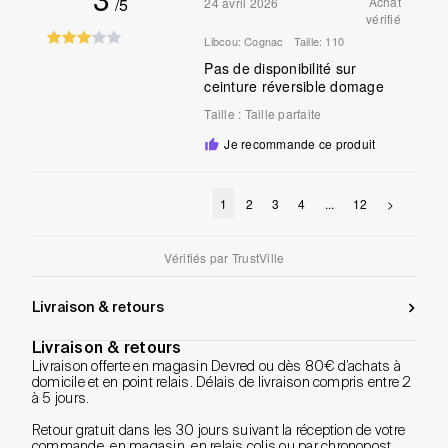
/5
Achat
24 avril 2026
vérifié
Libcou:
Cognac
Taille:
110
Pas de disponibilité sur
ceinture réversible domage
Taille
:
Taille parfaite
Je recommande ce produit
1
2
3
4
...
12
>
Vérifiés par
TrustVille
Livraison & retours
Livraison & retours
Livraison offerte en magasin Devred ou dès 80€ d’achats à
domicile et en point relais. Délais de livraison compris entre 2
à 5 jours.
Retour gratuit dans les 30 jours suivant la réception de votre
commande, en magasin, en relais colis ou par chronopost.