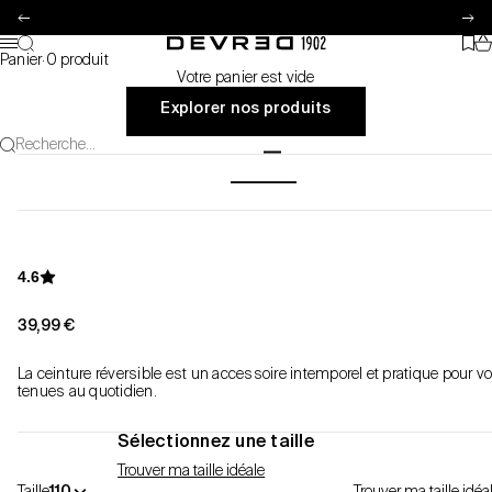
Passer au contenu
Précédent
Su
Pa
Recherche
Favo
Devred 1902
Menu
Panier
·
0 produit
Votre panier est vide
Explorer nos produits
Recherche...
Aller à l'élément 1
Aller à l'élément 2
4.6
Prix de vente
39,99 €
La ceinture réversible est un accessoire intemporel et pratique pour v
tenues au quotidien.
Sélectionnez une taille
Trouver ma taille idéale
Taille
110
Trouver ma taille idéa