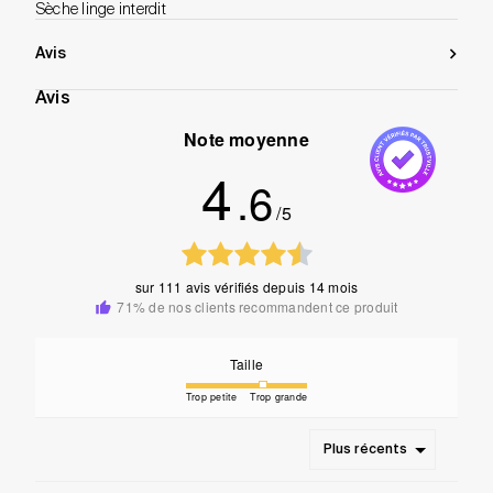
Sèche linge interdit
Avis
Avis
Note moyenne
4
.6
/5
sur
111 avis vérifiés
depuis 14 mois
71% de nos clients recommandent ce produit
Taille
Trop petite
Trop grande
Plus récents