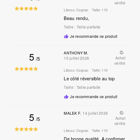
vérifié
Libcou:
Cognac
Taille:
110
Beau rendu,
Taille
:
Taille parfaite
Je recommande ce produit
5
ANTHONY M.
/5
Achat
15 juillet 2026
vérifié
Libcou:
Cognac
Taille:
110
Le côté réversible au top
Taille
:
Taille parfaite
Je recommande ce produit
5
MALEK F.
14 juillet 2026
/5
Achat
vérifié
Libcou:
Cognac
Taille:
110
De bonne qualité. A confirmer