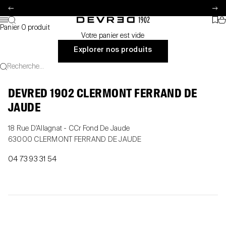
Passer au contenu
Précédent
Su
Pa
Recherche
Favo
Devred 1902
Menu
Panier
·
0 produit
Votre panier est vide
Explorer nos produits
Recherche...
DEVRED 1902 CLERMONT FERRAND DE
JAUDE
18 Rue D'Allagnat - CCr Fond De Jaude
63000 CLERMONT FERRAND DE JAUDE
04 73 93 31 54