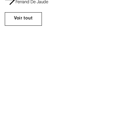
Ferrand De Jaude
Voir tout
Veste de costume slim en lin
Chemise maille en coton
mélangé
mélangé