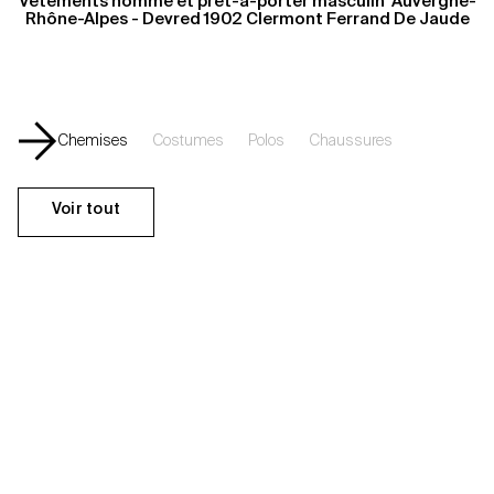
Vêtements homme et prêt-a-porter masculin  Auvergne-
Rhône-Alpes - Devred 1902 Clermont Ferrand De Jaude
Chemises
Costumes
Polos
Chaussures
Voir tout