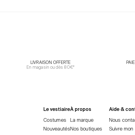
LIVRAISON OFFERTE
PAI
En magasin ou dès 80€*
Le vestiaire
À propos
Aide & con
Costumes
La marque
Nous conta
Nouveautés
Nos boutiques
Suivre mon 