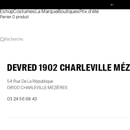
Passer au contenu
Précéde
Eshop
Costumes
La Marque
Boutiques
Prix d'été
Panier
·
0 produit
Recherche...
DEVRED 1902 CHARLEVILLE MÉZ
54 Rue De La République
08100 CHARLEVILLE MÉZIÈRES
03 24 56 68 43