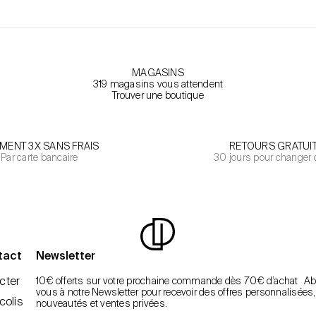
MAGASINS
319 magasins vous attendent
Trouver une boutique
EMENT 3X SANS FRAIS
RETOURS GRATUI
Par carte bancaire
30 jours pour changer 
tact
Newsletter
cter
10€ offerts sur votre prochaine commande dès 70€ d’achat A
vous à notre Newsletter pour recevoir des offres personnalisées,
colis
nouveautés et ventes privées.