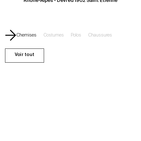
Rhône-Alpes - Devred 1902 Saint Etienne
Chemises
Costumes
Polos
Chaussures
Voir tout