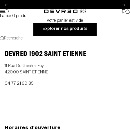
Passer au contenu
Précédent
Su
Pa
Recherche
Favo
Devred 1902
Menu
Panier
·
0 produit
Votre panier est vide
Explorer nos produits
Recherche...
DEVRED 1902 SAINT ETIENNE
11 Rue Du Général Foy
42000 SAINT ETIENNE
04 77 21 60 85
Horaires d'ouverture