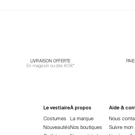
LIVRAISON OFFERTE
PAI
En magasin ou dès 80€*
Le vestiaire
À propos
Aide & con
Costumes
La marque
Nous conta
Nouveautés
Nos boutiques
Suivre mon 