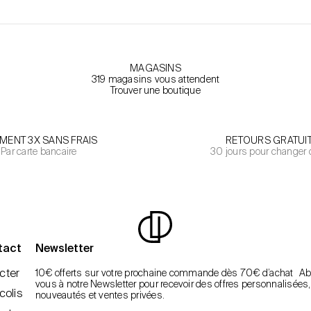
MAGASINS
319 magasins vous attendent
Trouver une boutique
EMENT 3X SANS FRAIS
RETOURS GRATUI
Par carte bancaire
30 jours pour changer 
tact
Newsletter
cter
10€ offerts sur votre prochaine commande dès 70€ d’achat A
vous à notre Newsletter pour recevoir des offres personnalisées,
colis
nouveautés et ventes privées.