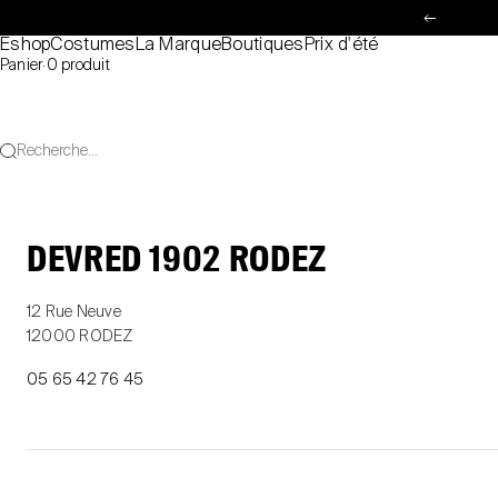
Passer au contenu
Précéde
Eshop
Costumes
La Marque
Boutiques
Prix d'été
Panier
·
0 produit
Recherche...
DEVRED 1902 RODEZ
12 Rue Neuve
12000 RODEZ
05 65 42 76 45