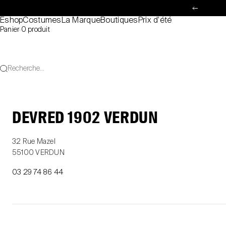
Passer au contenu
Précéde
Eshop
Costumes
La Marque
Boutiques
Prix d'été
Panier
·
0 produit
Recherche...
DEVRED 1902 VERDUN
32 Rue Mazel
55100 VERDUN
03 29 74 86 44