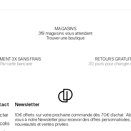
MAGASINS
319 magasins vous attendent
Trouver une boutique
EMENT 3X SANS FRAIS
RETOURS GRATUI
Par carte bancaire
30 jours pour changer 
tact
Newsletter
cter
10€ offerts sur votre prochaine commande dès 70€ d’achat A
vous à notre Newsletter pour recevoir des offres personnalisées,
colis
nouveautés et ventes privées.