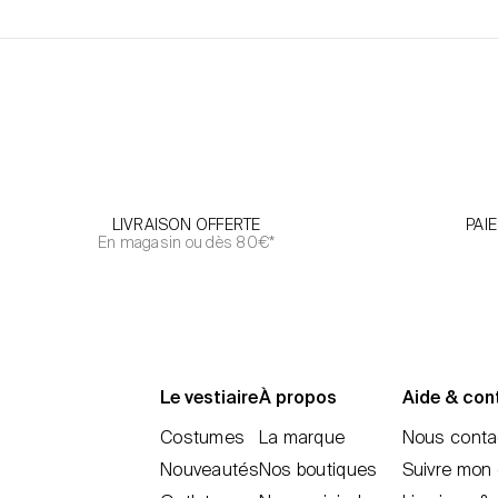
LIVRAISON OFFERTE
PAI
En magasin ou dès 80€*
Le vestiaire
À propos
Aide & con
Costumes
La marque
Nous conta
Nouveautés
Nos boutiques
Suivre mon 