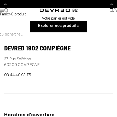
Passer au contenu
Précédent
Su
Pa
Recherche
Favo
Devred 1902
Menu
Panier
·
0 produit
Votre panier est vide
Explorer nos produits
Recherche...
DEVRED 1902 COMPIÈGNE
37 Rue Solférino
60200 COMPIÈGNE
03 44 40 93 75
Horaires d'ouverture