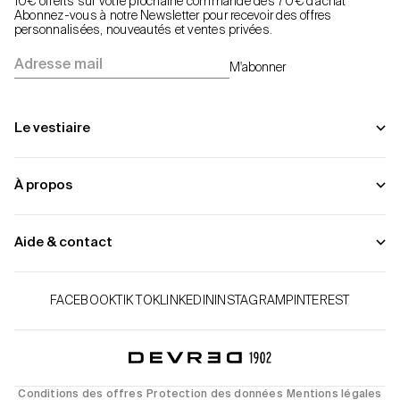
10€ offerts sur votre prochaine commande dès 70€ d’achat
Abonnez-vous à notre Newsletter pour recevoir des offres
personnalisées, nouveautés et ventes privées.
Adresse mail
M'abonner
Le vestiaire
À propos
Aide & contact
FACEBOOK
TIK TOK
LINKEDIN
INSTAGRAM
PINTEREST
Conditions des offres
Protection des données
Mentions légales