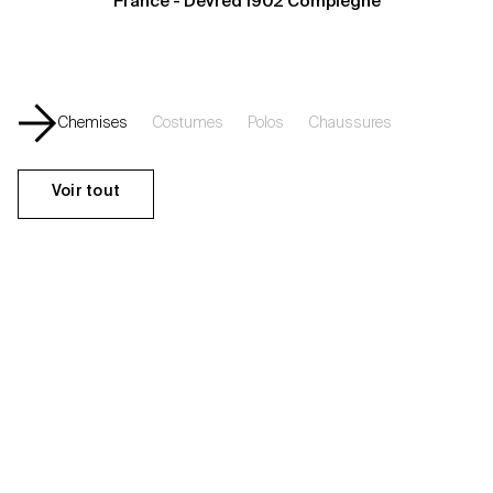
France - Devred 1902 Compiègne
Chemises
Costumes
Polos
Chaussures
Voir tout