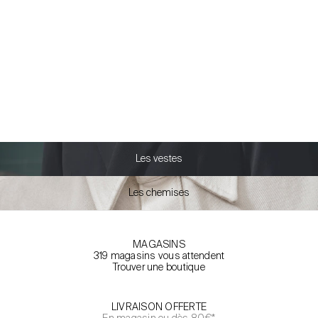
Coffret chaussettes
semainier
Prix de vente
Prix normal
15,00 €
29,99 €
Les vestes
Les chemises
MAGASINS
319 magasins vous attendent
Trouver une boutique
LIVRAISON OFFERTE