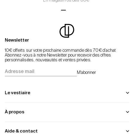
En magasin ou dès 80€*
Aller à l'élément 1
Aller à l'élément 2
Aller à l'élément 3
Aller à l'élément 4
Newsletter
10€ offerts sur votre prochaine commande dès 70€ d’achat
Abonnez-vous à notre Newsletter pour recevoir des offres
personnalisées, nouveautés et ventes privées.
Adresse mail
M'abonner
Le vestiaire
À propos
Aide & contact