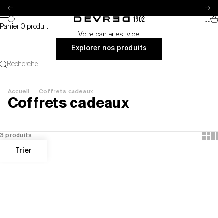
Passer au contenu
Précédent
Su
Pa
Recherche
Favo
Devred 1902
Menu
Panier
·
0 produit
Votre panier est vide
Explorer nos produits
Recherche...
·
Accueil
Coffrets cadeaux
Coffrets cadeaux
Show
Sh
3 produits
Trier